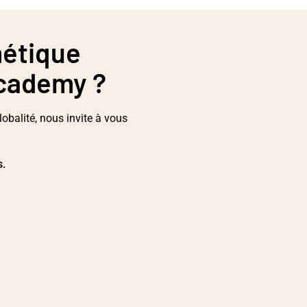
métique
Academy ?
obalité, nous invite à vous
s.